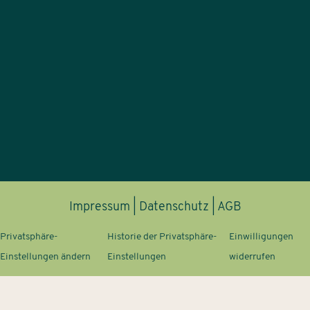
Impressum
|
Datenschutz
|
AGB
Privatsphäre-
Historie der Privatsphäre-
Einwilligungen
Einstellungen ändern
Einstellungen
widerrufen