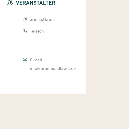
VERANSTALTER
aroma&kraut
Telefon
+49 177 64 33
735
E-Mail
info@aromaundkraut.de