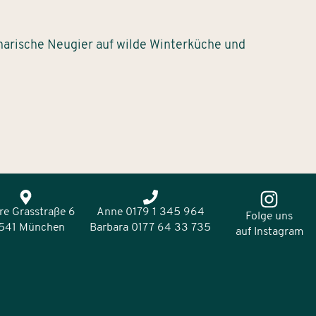
linarische Neugier auf wilde Winterküche und
re Grasstraße 6
Anne 0179 1 345 964
Folge uns
541 München
Barbara 0177 64 33 735
auf Instagram