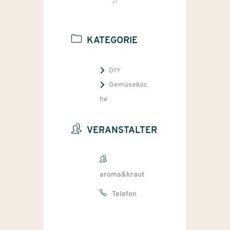
21
KATEGORIE
DIY
Gemüseküc
he
VERANSTALTER
aroma&kraut
Telefon
+49 177
64 33 735